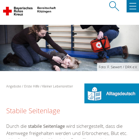
Bereitschaft
Kitzingen
Foto: F. Siewert / DRK e.V.
Angebote
Erste Hilfe
Kleiner Lebensretter
Stabile Seitenlage
Durch die
stabile Seitenlage
wird sichergestellt, dass die
Atemwege freigehalten werden und Erbrochenes, Blut etc.